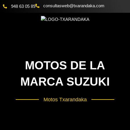
Ir
@bewsatlusnoc
moc.akadnaraxt
948 63 05 89
al
contenido
MOTOS DE LA
MARCA SUZUKI
Motos Txarandaka