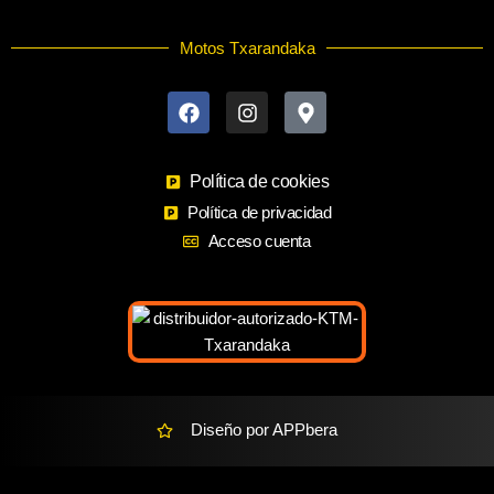
Motos Txarandaka
F
I
M
a
n
a
c
s
p
e
t
-
b
a
m
o
Política de cookies
g
a
o
r
r
Política de privacidad
k
a
k
Acceso cuenta
m
e
r
-
a
l
t
Diseño por APPbera