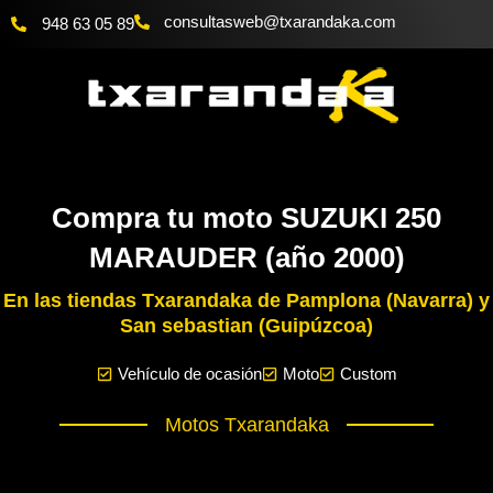
Ir
@bewsatlusnoc
moc.akadnaraxt
948 63 05 89
al
contenido
Compra tu moto SUZUKI 250
MARAUDER (año 2000)
En las tiendas Txarandaka de Pamplona (Navarra) y
San sebastian (Guipúzcoa)
Vehículo de ocasión
Moto
Custom
Motos Txarandaka