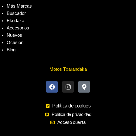
Más Marcas
Buscador
Ekodaka
Accesorios
Nuevos
Ocasión
Blog
Motos Txarandaka
F
I
M
a
n
a
c
s
p
e
t
-
b
a
m
o
Política de cookies
g
a
o
r
r
Política de privacidad
k
a
k
Acceso cuenta
m
e
r
-