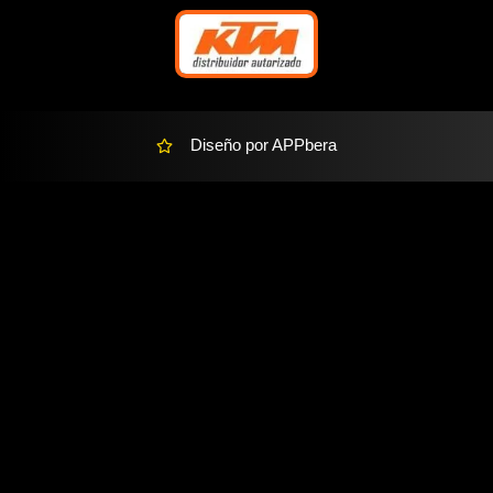
a
l
t
Diseño por APPbera