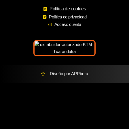
b
a
m
o
Política de cookies
g
a
o
r
r
Política de privacidad
k
a
k
Acceso cuenta
m
e
r
-
a
l
t
Diseño por APPbera