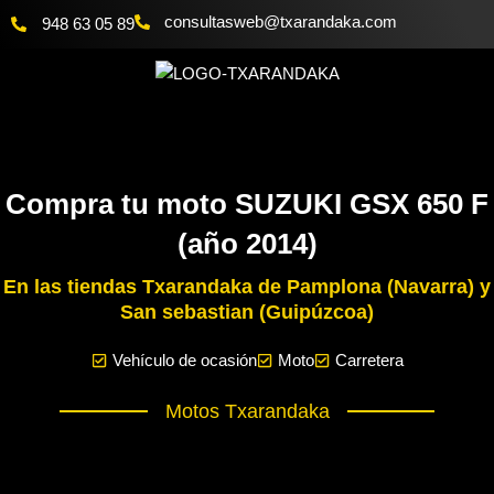
Ir
@bewsatlusnoc
moc.akadnaraxt
948 63 05 89
al
contenido
Compra tu moto SUZUKI GSX 650 F
(año 2014)
En las tiendas Txarandaka de Pamplona (Navarra) y
San sebastian (Guipúzcoa)
Vehículo de ocasión
Moto
Carretera
Motos Txarandaka