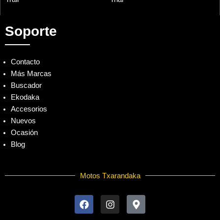
Soporte
Contacto
Más Marcas
Buscador
Ekodaka
Accesorios
Nuevos
Ocasión
Blog
Motos Txarandaka
F
I
M
a
n
a
c
s
p
e
t
-