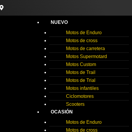
M
a
p
-
NUEVO
m
a
Motos de Enduro
r
Motos de cross
k
e
Motos de carretera
r
Motos Supermotard
-
a
Motos Custom
l
Motos de Trail
t
Motos de Trial
Motos infantiles
Ciclomotores
Scooters
OCASIÓN
Motos de Enduro
Motos de cross