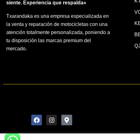
K
siente. Experiencia que respalda»
V
Txarandaka es una empresa especializada en
K
la venta y reparación de motocicletas con una
atención totalmente personalizada, poniendo a
B
tu disposición las marcas premium del
QJ
mercado.
F
I
M
a
n
a
c
s
p
e
t
-