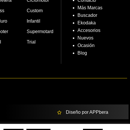
retera
Ciclomotor
Contacto
Más Marcas
ss
Custom
Buscador
uro
Infantil
Ekodaka
Accesorios
oter
Supermotard
Nuevos
l
Trial
Ocasión
Blog
Diseño por APPbera