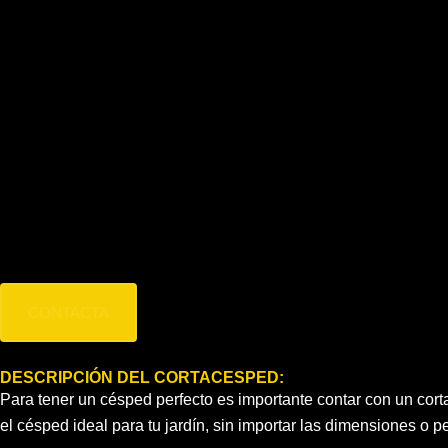
Típo de producto:
Cortacesped
Referencia:
CC251TE
Motor:
4 tiempos
Cilindrada:
173
Cc
Potencia motor:
5 HP - 3.6 KW
Recogedor:
60L
Altura corte:
25-75 MM (5pos)
Ancho corte:
51mm
Chasis:
Chasis de acero
Peso:
41.7
Kg
Precio:
589
€
CONTACTA
DESCRIPCIÓN DEL CORTACESPED:
Para tener un césped perfecto es importante contar con un co
el césped ideal para tu jardín, sin importar las dimensiones o p