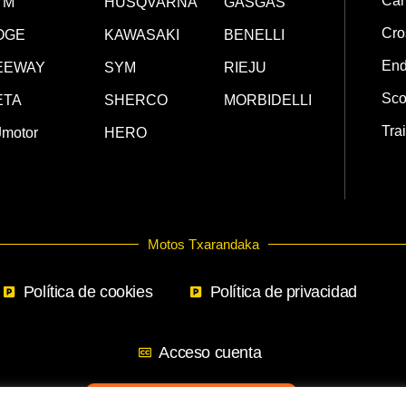
Car
TM
HUSQVARNA
GASGAS
Cro
OGE
KAWASAKI
BENELLI
End
EEWAY
SYM
RIEJU
Sco
ETA
SHERCO
MORBIDELLI
Trai
motor
HERO
Motos Txarandaka
Política de cookies
Política de privacidad
Acceso cuenta