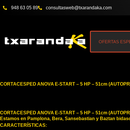
Ir
948 63 05 89
@bewsatlusnoc
moc.akadnaraxt
al
contenido
OFERTAS ESP
CORTACESPED ANOVA E-START – 5 HP – 51cm (AUTOP
CORTACESPED ANOVA E-START – 5 HP – 51cm (AUTOP
Estamos en Pamplona, Bera, Sansebastian y Baztan bidas
CARACTERÍSTICAS: