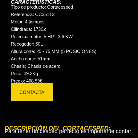
CARACTERÍSTICAS:
Típo de producto:
Cortacesped
Referencia:
CC351T3
Motor:
4 tiempos
Cilindrada:
173
Cc
Potencia motor:
5 HP - 3.6 KW
Recogedor:
60L
Altura corte:
25 - 75 MM (5 POSICIONES)
Ancho corte:
51mm
Chasis:
Chasis de acero
Peso:
39.2
Kg
Precio:
468.99
€
CONTACTA
DESCRIPCIÓN DEL CORTACESPED:
Para tener un césped perfecto es importante contar