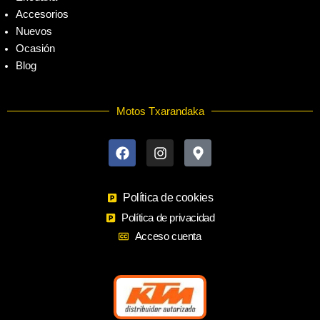
Accesorios
Nuevos
Ocasión
Blog
Motos Txarandaka
F
I
M
a
n
a
c
s
p
e
t
-
b
a
m
o
Política de cookies
g
a
o
r
r
Política de privacidad
k
a
k
Acceso cuenta
m
e
r
-
a
l
t