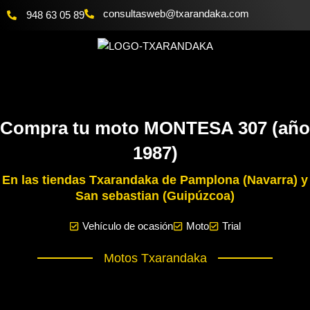
Ir
@bewsatlusnoc
moc.akadnaraxt
948 63 05 89
al
contenido
Compra tu moto MONTESA 307 (año
1987)
En las tiendas Txarandaka de Pamplona (Navarra) y
San sebastian (Guipúzcoa)
Vehículo de ocasión
Moto
Trial
Motos Txarandaka