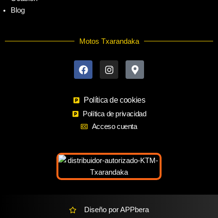
Blog
Motos Txarandaka
F
I
M
a
n
a
c
s
p
e
t
-
b
a
m
o
Política de cookies
g
a
o
r
r
Política de privacidad
k
a
k
Acceso cuenta
m
e
r
-
a
l
t
Diseño por APPbera