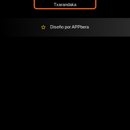
l
t
Diseño por APPbera