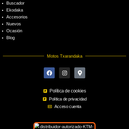
Buscador
Ekodaka
Accesorios
Nuevos
Ocasión
Blog
Motos Txarandaka
F
I
M
a
n
a
c
s
p
e
t
-
b
a
m
o
Política de cookies
g
a
o
r
r
Política de privacidad
k
a
k
Acceso cuenta
m
e
r
-
a