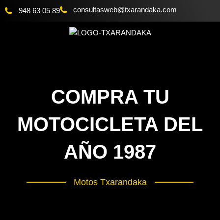
Ir
@bewsatlusnoc
moc.akadnaraxt
948 63 05 89
al
contenido
COMPRA TU
MOTOCICLETA DEL
AÑO 1987
Motos Txarandaka