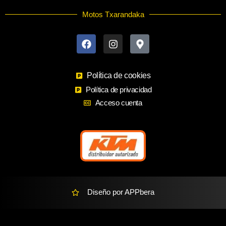
Motos Txarandaka
F
I
M
a
n
a
c
s
p
e
t
-
b
a
m
o
Política de cookies
g
a
o
r
r
Política de privacidad
k
a
k
Acceso cuenta
m
e
r
-
a
l
t
Diseño por APPbera