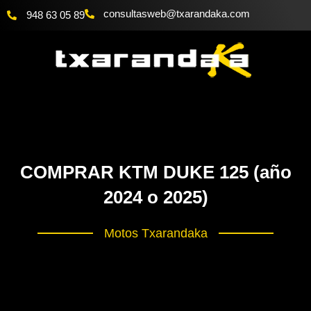
Ir
consultasweb
@txarandaka.com
948 63 05 89
al
contenido
COMPRAR KTM DUKE 125 (año
2024 o 2025)
Motos Txarandaka