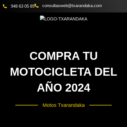
Ir
@bewsatlusnoc
moc.akadnaraxt
948 63 05 89
al
contenido
COMPRA TU
MOTOCICLETA DEL
AÑO 2024
Motos Txarandaka