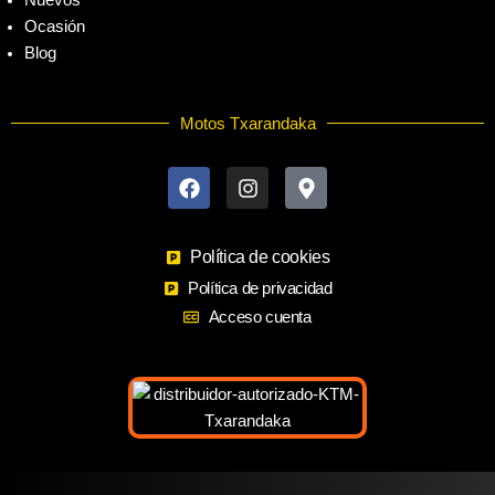
Nuevos
Ocasión
Blog
Motos Txarandaka
F
I
M
a
n
a
c
s
p
e
t
-
b
a
m
o
Política de cookies
g
a
o
r
r
Política de privacidad
k
a
k
Acceso cuenta
m
e
r
-
a
l
t