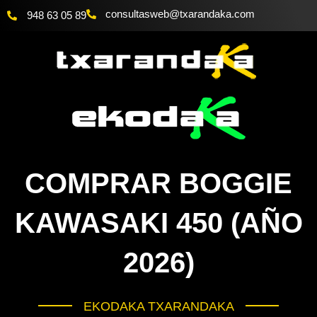
Ir
@bewsatlusnoc
moc.akadnaraxt
948 63 05 89
al
contenido
COMPRAR BOGGIE
KAWASAKI 450 (AÑO
2026)
EKODAKA TXARANDAKA