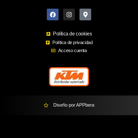
F
I
M
a
n
a
c
s
p
e
t
-
b
a
m
o
Política de cookies
g
a
o
r
r
Política de privacidad
k
a
k
Acceso cuenta
m
e
r
-
a
l
t
Diseño por APPbera