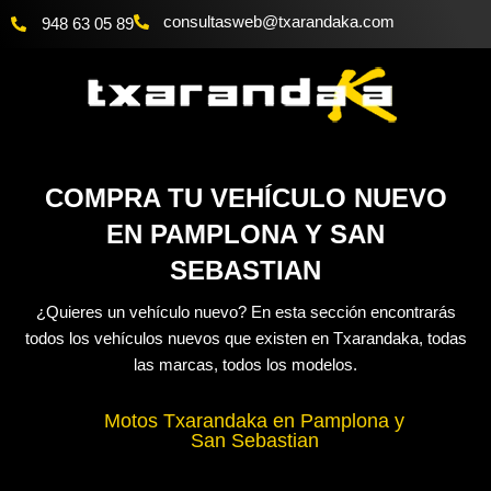
Ir
@bewsatlusnoc
moc.akadnaraxt
948 63 05 89
al
contenido
COMPRA TU VEHÍCULO NUEVO
EN PAMPLONA Y SAN
SEBASTIAN
¿Quieres un vehículo nuevo? En esta sección encontrarás
todos los vehículos nuevos que existen en Txarandaka, todas
las marcas, todos los modelos.
Motos Txarandaka en Pamplona y
San Sebastian