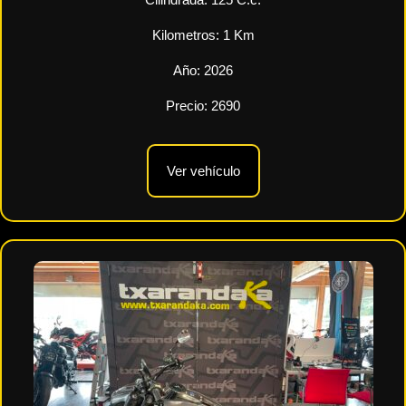
Cilindrada:
125
C.c.
Kilometros:
1
Km
Año:
2026
Precio:
2690
Ver vehículo