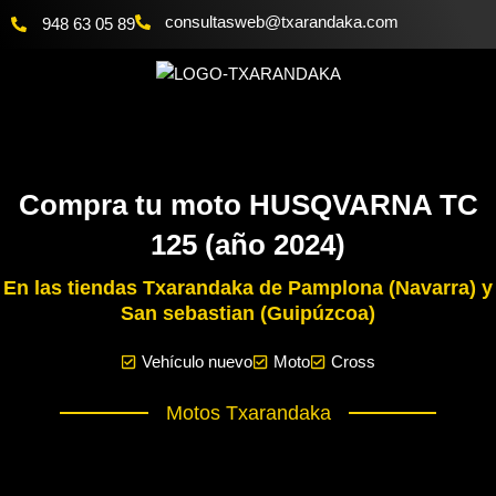
Ir
@bewsatlusnoc
moc.akadnaraxt
948 63 05 89
al
contenido
Compra tu moto HUSQVARNA TC
125 (año 2024)
En las tiendas Txarandaka de Pamplona (Navarra) y
San sebastian (Guipúzcoa)
Vehículo nuevo
Moto
Cross
Motos Txarandaka