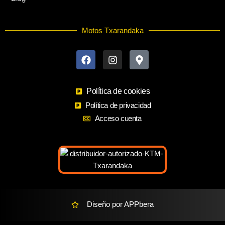
Motos Txarandaka
F
I
M
a
n
a
c
s
p
e
t
-
b
a
m
o
Política de cookies
g
a
o
r
r
Política de privacidad
k
a
k
Acceso cuenta
m
e
r
-
a
l
t
Diseño por APPbera