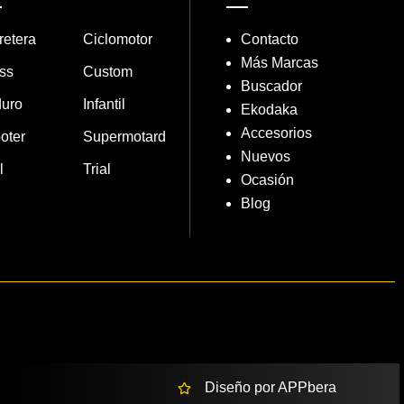
retera
Ciclomotor
Contacto
Más Marcas
ss
Custom
Buscador
uro
Infantil
Ekodaka
Accesorios
oter
Supermotard
Nuevos
l
Trial
Ocasión
Blog
Diseño por APPbera