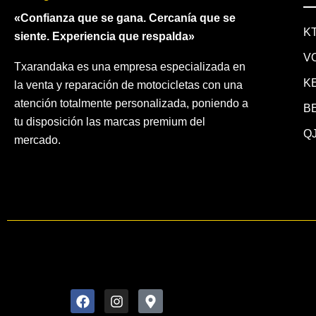
«Confianza que se gana. Cercanía que se
K
siente. Experiencia que respalda»
V
Txarandaka es una empresa especializada en
K
la venta y reparación de motocicletas con una
atención totalmente personalizada, poniendo a
B
tu disposición las marcas premium del
QJ
mercado.
F
I
M
a
n
a