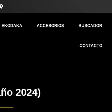
M
a
p
-
m
EKODAKA
ACCESORIOS
BUSCADOR
a
r
k
e
r
CONTACTO
-
a
l
t
ño 2024)