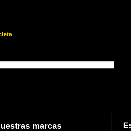
cleta
Es
uestras marcas