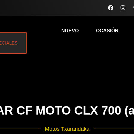
F
I
a
n
c
s
e
t
b
a
NUEVO
OCASIÓN
o
g
o
r
k
a
ECIALES
m
 CF MOTO CLX 700 (a
Motos Txarandaka