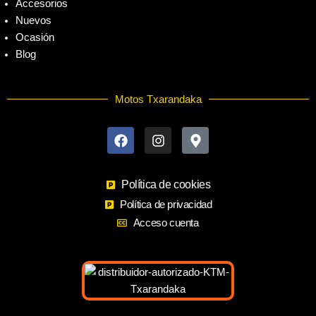
Accesorios
Nuevos
Ocasión
Blog
Motos Txarandaka
F
I
M
a
n
a
c
s
p
e
t
-
b
a
m
o
Política de cookies
g
a
o
r
r
Política de privacidad
k
a
k
Acceso cuenta
m
e
r
-
a
l
t