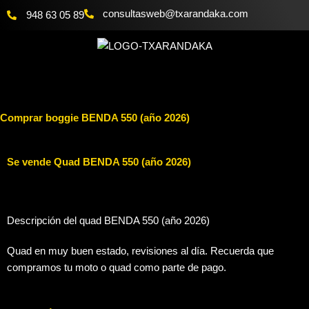
Ir
@bewsatlusnoc
moc.akadnaraxt
948 63 05 89
al
contenido
Comprar boggie BENDA 550 (año 2026)
EKODAKA TXARANDAKA
Se vende Quad BENDA 550 (año 2026)
Descripción del quad BENDA 550 (año 2026)
Quad en muy buen estado, revisiones al día. Recuerda que
compramos tu moto o quad como parte de pago.