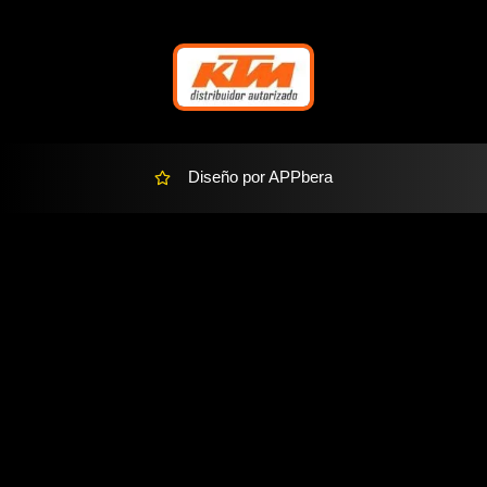
r
-
a
l
t
Diseño por APPbera