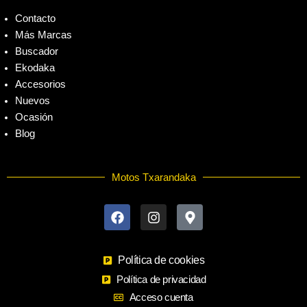
Contacto
Más Marcas
Buscador
Ekodaka
Accesorios
Nuevos
Ocasión
Blog
Motos Txarandaka
F
I
M
a
n
a
c
s
p
e
t
-
b
a
m
o
Política de cookies
g
a
o
r
r
Política de privacidad
k
a
k
Acceso cuenta
m
e