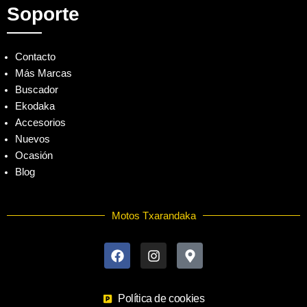
Soporte
Contacto
Más Marcas
Buscador
Ekodaka
Accesorios
Nuevos
Ocasión
Blog
Motos Txarandaka
F
I
M
a
n
a
c
s
p
e
t
-
b
a
m
o
Política de cookies
g
a