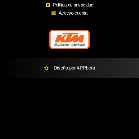
o
r
r
Política de privacidad
k
a
k
Acceso cuenta
m
e
r
-
a
l
t
Diseño por APPbera