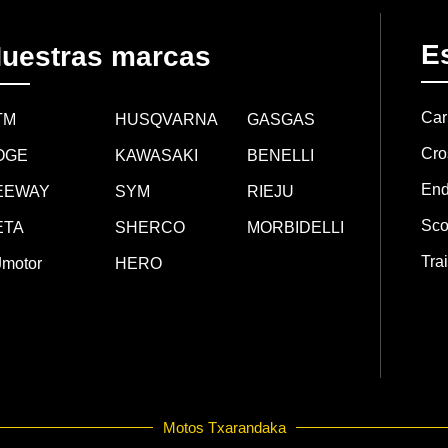
Es
uestras marcas
Car
TM
HUSQVARNA
GASGAS
Cro
OGE
KAWASAKI
BENELLI
End
EEWAY
SYM
RIEJU
Sco
ETA
SHERCO
MORBIDELLI
Trai
motor
HERO
Motos Txarandaka