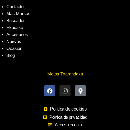
Contacto
Más Marcas
Buscador
Ekodaka
Accesorios
Nuevos
Ocasión
Blog
Motos Txarandaka
F
I
M
a
n
a
c
s
p
e
t
-
b
a
m
o
Política de cookies
g
a
o
r
r
Política de privacidad
k
a
k
Acceso cuenta
m
e