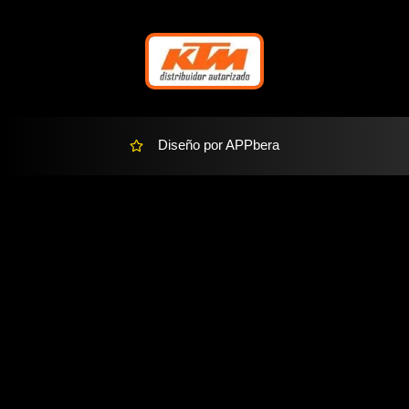
r
-
a
l
t
Diseño por APPbera