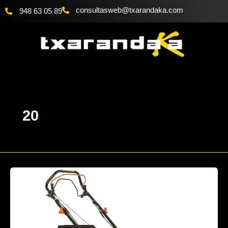
Ir
@bewsatlusnoc
moc.akadnaraxt
948 63 05 89
al
contenido
20