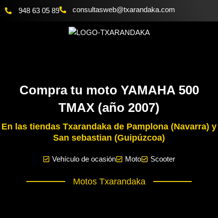
Ir
@bewsatlusnoc
moc.akadnaraxt
948 63 05 89
al
contenido
Compra tu moto YAMAHA 500
TMAX (año 2007)
En las tiendas Txarandaka de Pamplona (Navarra) y
San sebastian (Guipúzcoa)
Vehículo de ocasión
Moto
Scooter
Motos Txarandaka