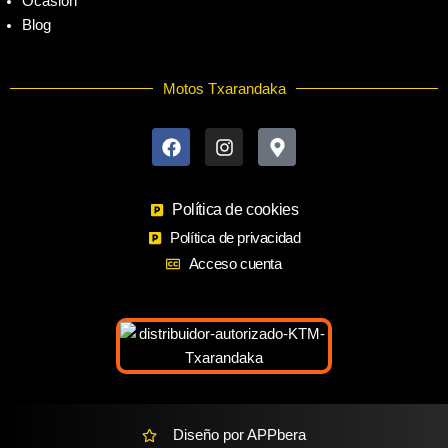
Ocasión
Blog
Motos Txarandaka
F
I
M
a
n
a
c
s
p
e
t
-
b
a
m
o
Política de cookies
g
a
o
r
r
Política de privacidad
k
a
k
Acceso cuenta
m
e
r
-
a
l
t
Diseño por APPbera