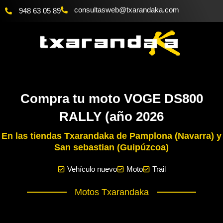
Ir
@bewsatlusnoc
moc.akadnaraxt
948 63 05 89
al
contenido
Compra tu moto VOGE DS800
RALLY (año 2026
En las tiendas Txarandaka de Pamplona (Navarra) y
San sebastian (Guipúzcoa)
Vehículo nuevo
Moto
Trail
Motos Txarandaka