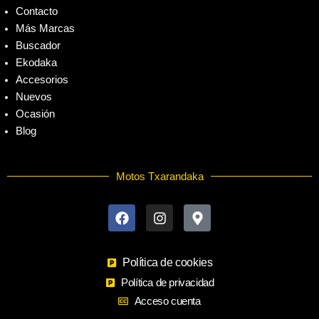
Contacto
Más Marcas
Buscador
Ekodaka
Accesorios
Nuevos
Ocasión
Blog
Motos Txarandaka
F
I
M
a
n
a
c
s
p
e
t
-
b
a
m
o
Política de cookies
g
a
o
r
r
Política de privacidad
k
a
k
Acceso cuenta
m
e
r