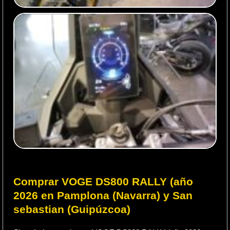
Comprar VOGE DS800 RALLY (año
2026 en Pamplona (Navarra) y San
sebastian (Guipúzcoa)