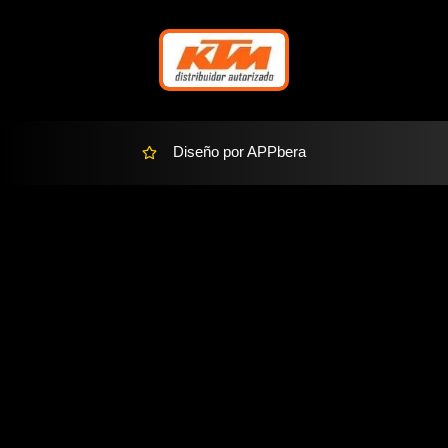
-
a
l
t
Diseño por APPbera