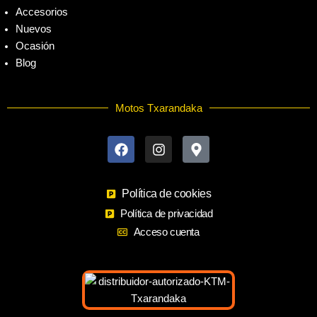
Accesorios
Nuevos
Ocasión
Blog
Motos Txarandaka
F
I
M
a
n
a
c
s
p
e
t
-
b
a
m
o
Política de cookies
g
a
o
r
r
Política de privacidad
k
a
k
Acceso cuenta
m
e
r
-
a
l
t