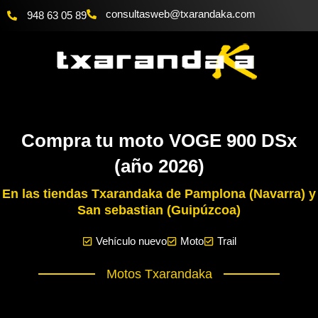
Ir
@bewsatlusnoc
moc.akadnaraxt
948 63 05 89
al
contenido
Compra tu moto VOGE 900 DSx
(año 2026)
En las tiendas Txarandaka de Pamplona (Navarra) y
San sebastian (Guipúzcoa)
Vehículo nuevo
Moto
Trail
Motos Txarandaka