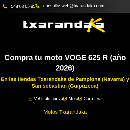
Ir
@bewsatlusnoc
moc.akadnaraxt
948 63 05 89
al
contenido
Compra tu moto VOGE 625 R (año
2026)
En las tiendas Txarandaka de Pamplona (Navarra) y
San sebastian (Guipúzcoa)
Vehículo nuevo
Moto
Carretera
Motos Txarandaka