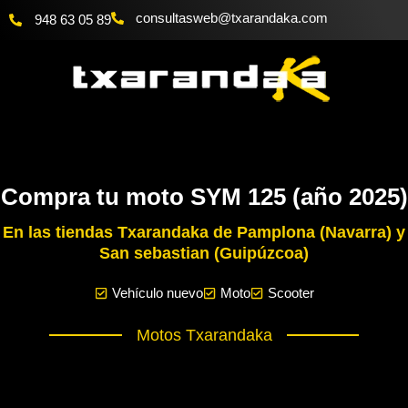
Ir
@bewsatlusnoc
moc.akadnaraxt
948 63 05 89
al
contenido
Compra tu moto SYM 125 (año 2025)
En las tiendas Txarandaka de Pamplona (Navarra) y
San sebastian (Guipúzcoa)
Vehículo nuevo
Moto
Scooter
Motos Txarandaka