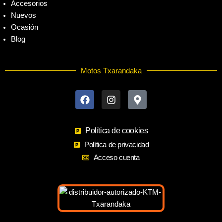
Accesorios
Nuevos
Ocasión
Blog
Motos Txarandaka
F
I
M
a
n
a
c
s
p
e
t
-
b
a
m
o
Política de cookies
g
a
o
r
r
Política de privacidad
k
a
k
Acceso cuenta
m
e
r
-
a
l
t