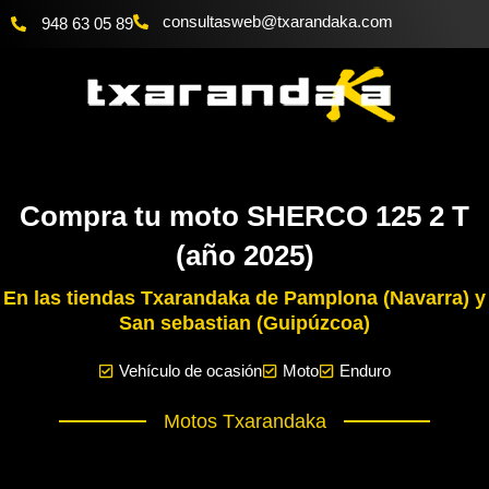
Ir
consultasweb
@txarandaka.com
948 63 05 89
al
contenido
Compra tu moto SHERCO 125 2 T
(año 2025)
En las tiendas Txarandaka de Pamplona (Navarra) y
San sebastian (Guipúzcoa)
Vehículo de ocasión
Moto
Enduro
Motos Txarandaka