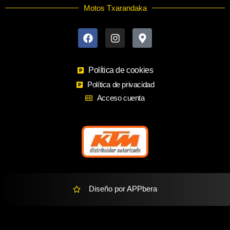
Motos Txarandaka
F
I
M
a
n
a
c
s
p
e
t
-
b
a
m
o
Política de cookies
g
a
o
r
r
Política de privacidad
k
a
k
Acceso cuenta
m
e
r
-
a
l
t
Diseño por APPbera