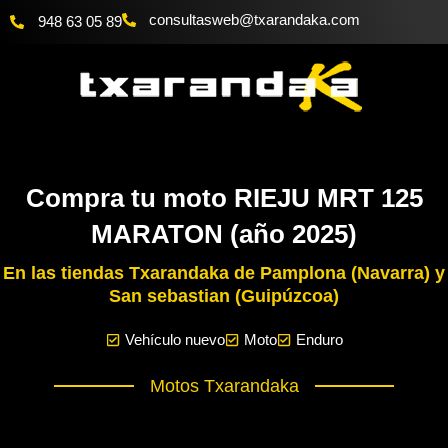
Ir
@bewsatlusnoc
moc.akadnaraxt
948 63 05 89
al
contenido
Compra tu moto RIEJU MRT 125
MARATON (año 2025)
En las tiendas Txarandaka de Pamplona (Navarra) y
San sebastian (Guipúzcoa)
Vehículo nuevo
Moto
Enduro
Motos Txarandaka