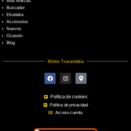
Más Marcas
Buscador
Ekodaka
Accesorios
Nuevos
Ocasión
Blog
Motos Txarandaka
F
I
M
a
n
a
c
s
p
e
t
-
b
a
m
o
Política de cookies
g
a
o
r
r
Política de privacidad
k
a
k
Acceso cuenta
m
e
r
-
a