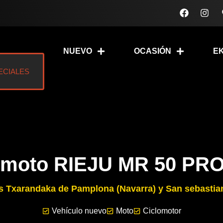
F
I
a
n
c
s
e
t
b
a
NUEVO
OCASIÓN
E
o
g
o
r
k
a
ECIALES
m
 moto RIEJU MR 50 PRO 
as Txarandaka de Pamplona (Navarra) y San sebastia
Vehículo nuevo
Moto
Ciclomotor