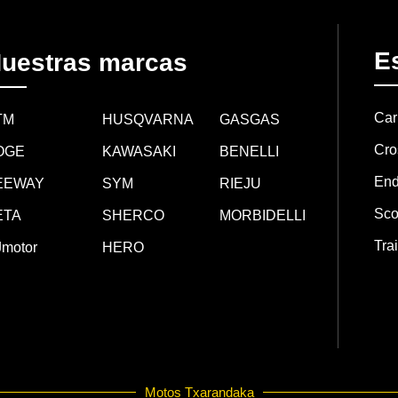
Es
uestras marcas
Car
TM
HUSQVARNA
GASGAS
Cro
OGE
KAWASAKI
BENELLI
End
EEWAY
SYM
RIEJU
Sco
ETA
SHERCO
MORBIDELLI
Trai
motor
HERO
Motos Txarandaka