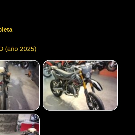
cleta
O (año 2025)