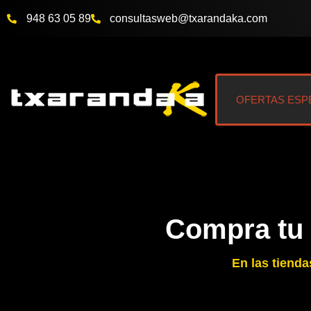
Ir
948 63 05 89
@bewsatlusnoc
moc.akadnaraxt
al
contenido
OFERTAS ESP
Compra tu
En las tiend