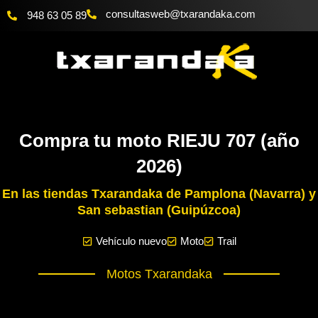
Ir
@bewsatlusnoc
moc.akadnaraxt
948 63 05 89
al
contenido
Compra tu moto RIEJU 707 (año
2026)
En las tiendas Txarandaka de Pamplona (Navarra) y
San sebastian (Guipúzcoa)
Vehículo nuevo
Moto
Trail
Motos Txarandaka