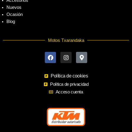
Accesorios
Nuevos
Ocasión
Blog
Motos Txarandaka
F
I
M
a
n
a
c
s
p
e
t
-
b
a
m
o
Política de cookies
g
a
o
r
r
Política de privacidad
k
a
k
Acceso cuenta
m
e
r
-
a
l
t