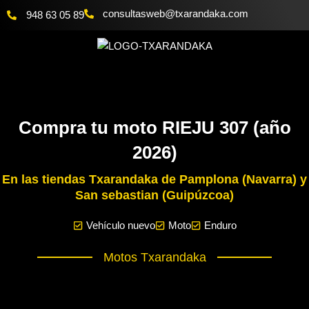
Ir
@bewsatlusnoc
moc.akadnaraxt
948 63 05 89
al
contenido
Compra tu moto RIEJU 307 (año
2026)
En las tiendas Txarandaka de Pamplona (Navarra) y
San sebastian (Guipúzcoa)
Vehículo nuevo
Moto
Enduro
Motos Txarandaka