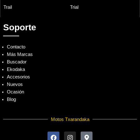
Trail
Trial
Soporte
Contacto
Más Marcas
Buscador
Ekodaka
Accesorios
Nuevos
Ocasión
Blog
Motos Txarandaka
F
I
M
a
n
a
c
s
p