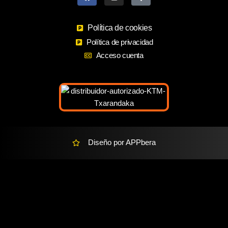
e
t
-
b
a
m
o
Política de cookies
g
a
o
r
r
Política de privacidad
k
a
k
Acceso cuenta
m
e
r
-
a
l
t
Diseño por APPbera