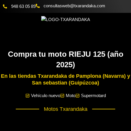
Ir
@bewsatlusnoc
moc.akadnaraxt
948 63 05 89
al
contenido
Compra tu moto RIEJU 125 (año
2025)
En las tiendas Txarandaka de Pamplona (Navarra) y
San sebastian (Guipúzcoa)
Vehículo nuevo
Moto
Supermotard
Motos Txarandaka