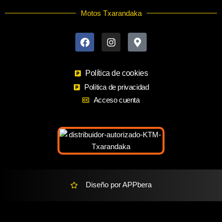
Motos Txarandaka
F
I
M
a
n
a
c
s
p
e
t
-
b
a
m
o
Política de cookies
g
a
o
r
r
Política de privacidad
k
a
k
Acceso cuenta
m
e
r
-
a
l
t
Diseño por APPbera