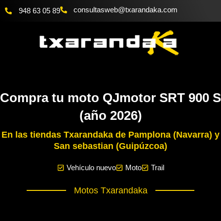
Ir
@bewsatlusnoc
moc.akadnaraxt
948 63 05 89
al
contenido
Compra tu moto QJmotor SRT 900 S
(año 2026)
En las tiendas Txarandaka de Pamplona (Navarra) y
San sebastian (Guipúzcoa)
Vehículo nuevo
Moto
Trail
Motos Txarandaka