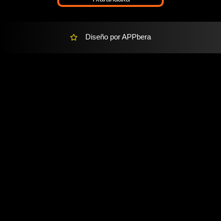
t
Diseño por APPbera