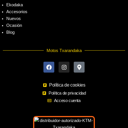
Ekodaka
Accesorios
Nuevos
Ocasión
Blog
Motos Txarandaka
F
I
M
a
n
a
c
s
p
e
t
-
b
a
m
o
Política de cookies
g
a
o
r
r
Política de privacidad
k
a
k
Acceso cuenta
m
e
r
-
a
l