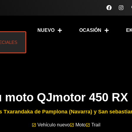
F
I
a
n
c
s
e
t
b
a
NUEVO
OCASIÓN
E
o
g
o
r
k
a
ECIALES
m
 moto QJmotor 450 RX 
as Txarandaka de Pamplona (Navarra) y San sebastia
Vehículo nuevo
Moto
Trail