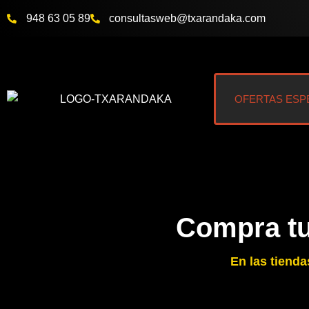
Ir
948 63 05 89
@bewsatlusnoc
moc.akadnaraxt
al
contenido
OFERTAS ESP
Compra tu
En las tiend