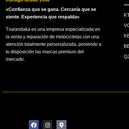
«Confianza que se gana. Cercanía que se
K
siente. Experiencia que respalda»
V
Txarandaka es una empresa especializada en
K
la venta y reparación de motocicletas con una
atención totalmente personalizada, poniendo a
B
tu disposición las marcas premium del
QJ
mercado.
F
I
M
a
n
a