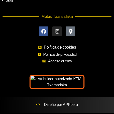
Blog
Motos Txarandaka
F
I
M
a
n
a
c
s
p
e
t
-
b
a
m
o
Política de cookies
g
a
o
r
r
Política de privacidad
k
a
k
Acceso cuenta
m
e
r
-
a
l
t
Diseño por APPbera