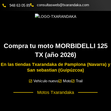
Ir
@bewsatlusnoc
moc.akadnaraxt
948 63 05 89
al
contenido
Compra tu moto MORBIDELLI 125
TX (año 2026)
En las tiendas Txarandaka de Pamplona (Navarra) y
San sebastian (Guipúzcoa)
Vehículo nuevo
Moto
Trail
Motos Txarandaka