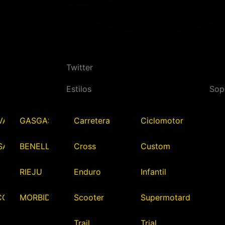
Twitter
Estilos
Sop
VARNA
GASGAS
Carretera
Ciclomotor
SAKI
BENELLI
Cross
Custom
RIEJU
Enduro
Infantil
CO
MORBIDELLI
Scooter
Supermotard
Trail
Trial