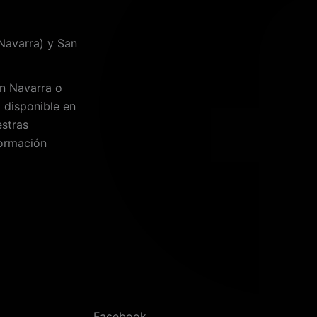
avarra) y San
n Navarra o
 disponible en
estras
formación
Facebook