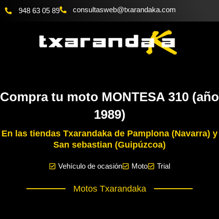
Ir
@bewsatlusnoc
moc.akadnaraxt
948 63 05 89
al
contenido
Compra tu moto MONTESA 310 (año
1989)
En las tiendas Txarandaka de Pamplona (Navarra) y
San sebastian (Guipúzcoa)
Vehículo de ocasión
Moto
Trial
Motos Txarandaka