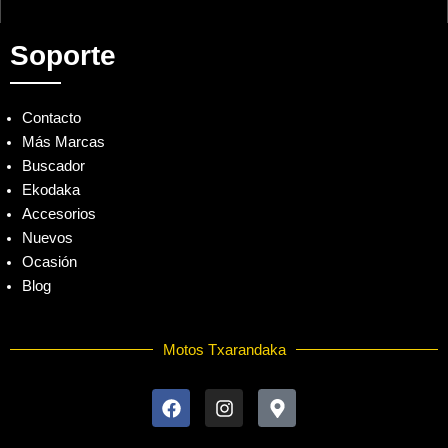
Soporte
Contacto
Más Marcas
Buscador
Ekodaka
Accesorios
Nuevos
Ocasión
Blog
Motos Txarandaka
F
I
M
a
n
a
c
s
p
e
t
-