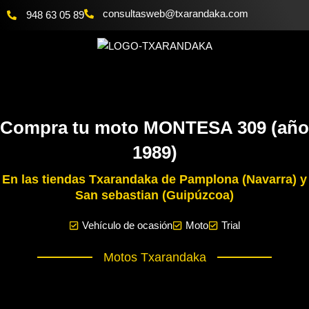
Ir
@bewsatlusnoc
moc.akadnaraxt
948 63 05 89
al
contenido
Compra tu moto MONTESA 309 (año
1989)
En las tiendas Txarandaka de Pamplona (Navarra) y
San sebastian (Guipúzcoa)
Vehículo de ocasión
Moto
Trial
Motos Txarandaka