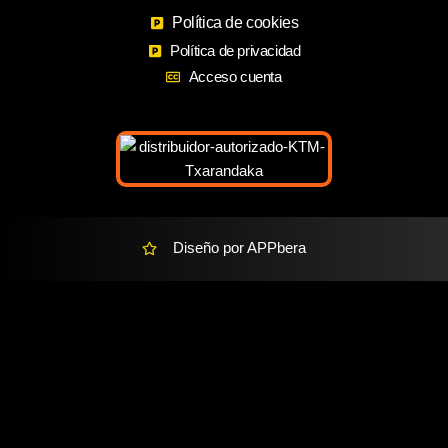
b
a
m
o
Política de cookies
g
a
o
r
r
Política de privacidad
k
a
k
Acceso cuenta
m
e
r
-
a
l
t
Diseño por APPbera