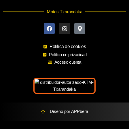
Motos Txarandaka
F
I
M
a
n
a
c
s
p
e
t
-
b
a
m
o
Política de cookies
g
a
o
r
r
Política de privacidad
k
a
k
Acceso cuenta
m
e
r
-
a
l
t
Diseño por APPbera