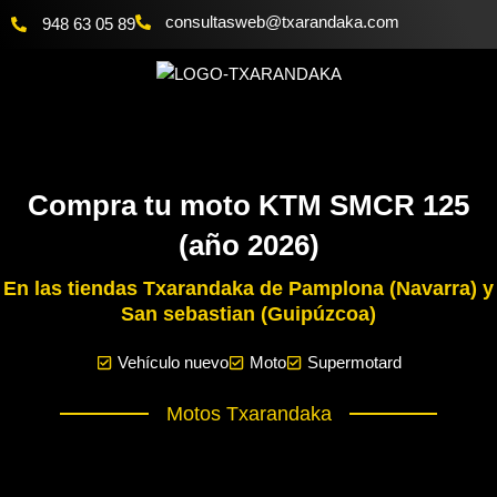
Ir
@bewsatlusnoc
moc.akadnaraxt
948 63 05 89
al
contenido
Compra tu moto KTM SMCR 125
(año 2026)
En las tiendas Txarandaka de Pamplona (Navarra) y
San sebastian (Guipúzcoa)
Vehículo nuevo
Moto
Supermotard
Motos Txarandaka