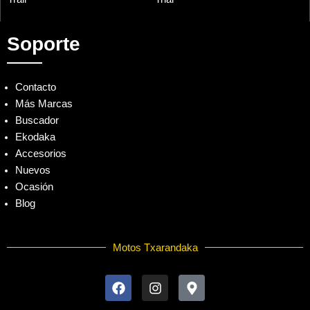
Soporte
Contacto
Más Marcas
Buscador
Ekodaka
Accesorios
Nuevos
Ocasión
Blog
Motos Txarandaka
F
I
M
a
n
a
c
s
p
e
t
-