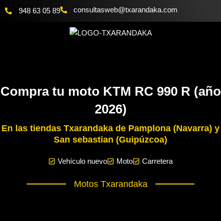
Ir
@bewsatlusnoc
moc.akadnaraxt
948 63 05 89
al
contenido
Compra tu moto KTM RC 990 R (año
2026)
En las tiendas Txarandaka de Pamplona (Navarra) y
San sebastian (Guipúzcoa)
Vehículo nuevo
Moto
Carretera
Motos Txarandaka