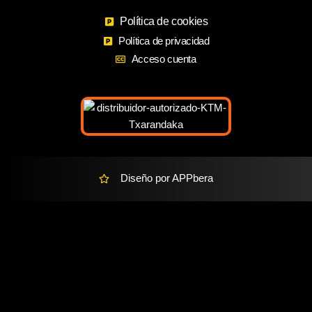
b
a
m
o
Política de cookies
g
a
o
r
r
Política de privacidad
k
a
k
Acceso cuenta
m
e
r
-
a
l
t
Diseño por APPbera