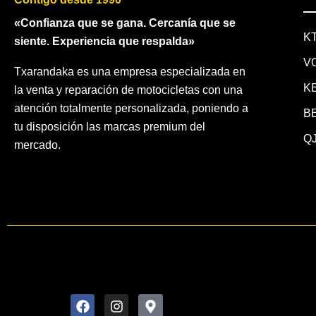
«Confianza que se gana. Cercanía que se
K
siente. Experiencia que respalda»
V
Txarandaka es una empresa especializada en
K
la venta y reparación de motocicletas con una
atención totalmente personalizada, poniendo a
B
tu disposición las marcas premium del
QJ
mercado.
F
I
M
a
n
a