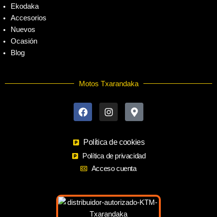
Ekodaka
Accesorios
Nuevos
Ocasión
Blog
Motos Txarandaka
F
I
M
a
n
a
c
s
p
e
t
-
b
a
m
o
Política de cookies
g
a
o
r
r
Política de privacidad
k
a
k
Acceso cuenta
m
e
r
-
a
l
t