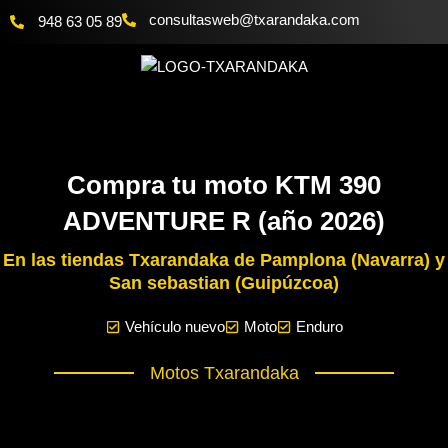
Ir
@bewsatlusnoc
moc.akadnaraxt
948 63 05 89
al
contenido
Compra tu moto KTM 390
ADVENTURE R (año 2026)
En las tiendas Txarandaka de Pamplona (Navarra) y
San sebastian (Guipúzcoa)
Vehículo nuevo
Moto
Enduro
Motos Txarandaka