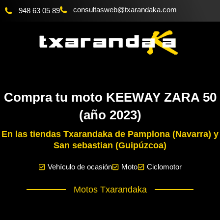
Ir
@bewsatlusnoc
moc.akadnaraxt
948 63 05 89
al
contenido
Compra tu moto KEEWAY ZARA 50
(año 2023)
En las tiendas Txarandaka de Pamplona (Navarra) y
San sebastian (Guipúzcoa)
Vehículo de ocasión
Moto
Ciclomotor
Motos Txarandaka