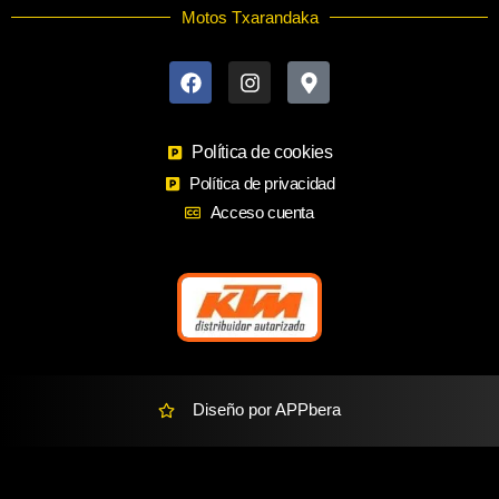
Motos Txarandaka
F
I
M
a
n
a
c
s
p
e
t
-
b
a
m
o
Política de cookies
g
a
o
r
r
Política de privacidad
k
a
k
Acceso cuenta
m
e
r
-
a
l
t
Diseño por APPbera