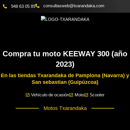
Ir
@bewsatlusnoc
moc.akadnaraxt
948 63 05 89
al
contenido
Compra tu moto KEEWAY 300 (año
2023)
En las tiendas Txarandaka de Pamplona (Navarra) y
San sebastian (Guipúzcoa)
Vehículo de ocasión
Moto
Scooter
Motos Txarandaka