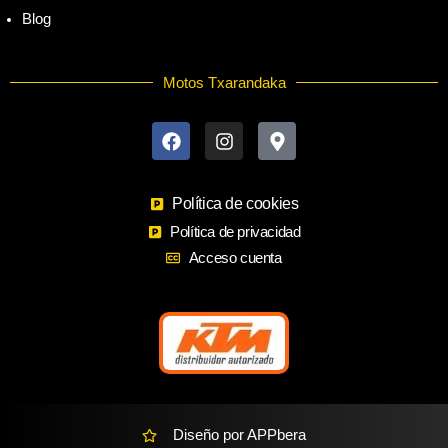
Blog
Motos Txarandaka
F
I
M
a
n
a
c
s
p
e
t
-
b
a
m
o
Política de cookies
g
a
o
r
r
Política de privacidad
k
a
k
Acceso cuenta
m
e
r
-
a
l
t
Diseño por APPbera