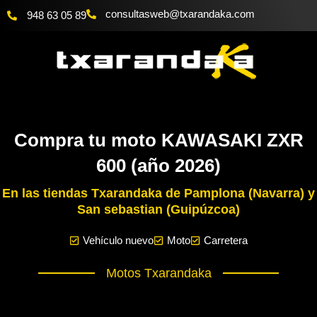
Ir
@bewsatlusnoc
moc.akadnaraxt
948 63 05 89
al
contenido
Compra tu moto KAWASAKI ZXR
600 (año 2026)
En las tiendas Txarandaka de Pamplona (Navarra) y
San sebastian (Guipúzcoa)
Vehículo nuevo
Moto
Carretera
Motos Txarandaka