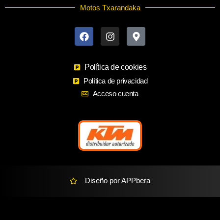
Motos Txarandaka
F
I
M
a
n
a
c
s
p
e
t
-
b
a
m
o
Política de cookies
g
a
o
r
r
Política de privacidad
k
a
k
Acceso cuenta
m
e
r
-
a
l
t
Diseño por APPbera