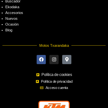
Buscador
Ekodaka
Accesorios
Nuevos
Ocasión
Blog
Motos Txarandaka
F
I
M
a
n
a
c
s
p
e
t
-
b
a
m
o
Política de cookies
g
a
o
r
r
Política de privacidad
k
a
k
Acceso cuenta
m
e
r
-
a
l