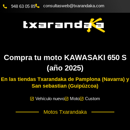
Ir
@bewsatlusnoc
moc.akadnaraxt
948 63 05 89
al
contenido
Compra tu moto KAWASAKI 650 S
(año 2025)
En las tiendas Txarandaka de Pamplona (Navarra) y
San sebastian (Guipúzcoa)
Vehículo nuevo
Moto
Custom
Motos Txarandaka