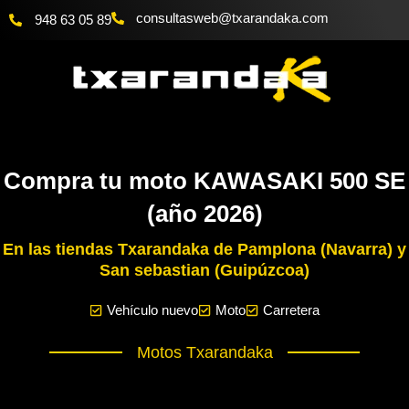
Ir
@bewsatlusnoc
moc.akadnaraxt
948 63 05 89
al
contenido
Compra tu moto KAWASAKI 500 SE
(año 2026)
En las tiendas Txarandaka de Pamplona (Navarra) y
San sebastian (Guipúzcoa)
Vehículo nuevo
Moto
Carretera
Motos Txarandaka