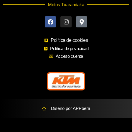
Motos Txarandaka
F
I
M
a
n
a
c
s
p
e
t
-
b
a
m
o
Política de cookies
g
a
o
r
r
Política de privacidad
k
a
k
Acceso cuenta
m
e
r
-
a
l
t
Diseño por APPbera