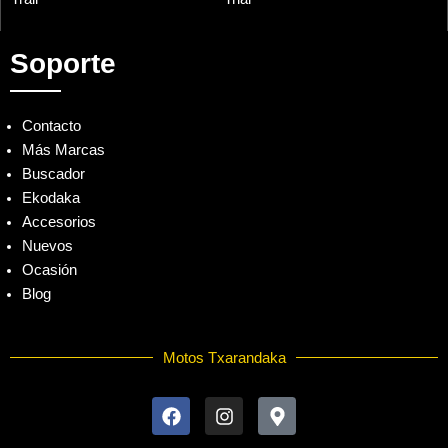
Soporte
Contacto
Más Marcas
Buscador
Ekodaka
Accesorios
Nuevos
Ocasión
Blog
Motos Txarandaka
F
I
M
a
n
a
c
s
p
e
t
-