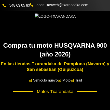
Ir
@bewsatlusnoc
moc.akadnaraxt
948 63 05 89
al
contenido
Compra tu moto HUSQVARNA 900
(año 2026)
En las tiendas Txarandaka de Pamplona (Navarra) y
San sebastian (Guipúzcoa)
Vehículo nuevo
Moto
Trail
Motos Txarandaka