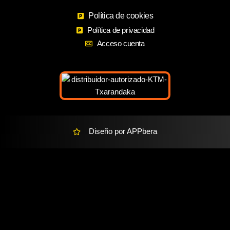
b
a
m
o
Política de cookies
g
a
o
r
r
Política de privacidad
k
a
k
Acceso cuenta
m
e
r
-
a
l
t
Diseño por APPbera