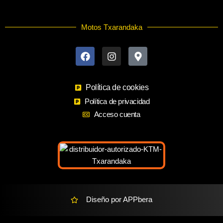
Motos Txarandaka
F
I
M
a
n
a
c
s
p
e
t
-
b
a
m
o
Política de cookies
g
a
o
r
r
Política de privacidad
k
a
k
Acceso cuenta
m
e
r
-
a
l
t
Diseño por APPbera