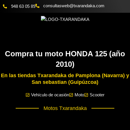
Ir
@bewsatlusnoc
moc.akadnaraxt
948 63 05 89
al
contenido
Compra tu moto HONDA 125 (año
2010)
En las tiendas Txarandaka de Pamplona (Navarra) y
San sebastian (Guipúzcoa)
Vehículo de ocasión
Moto
Scooter
Motos Txarandaka