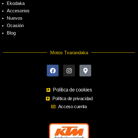
Ekodaka
Accesorios
Nuevos
Ocasión
Blog
Motos Txarandaka
F
I
M
a
n
a
c
s
p
e
t
-
b
a
m
o
Política de cookies
g
a
o
r
r
Política de privacidad
k
a
k
Acceso cuenta
m
e
r
-
a
l
t