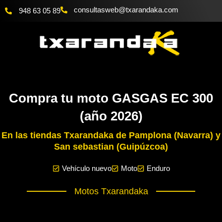
Ir
@bewsatlusnoc
moc.akadnaraxt
948 63 05 89
al
contenido
Compra tu moto GASGAS EC 300
(año 2026)
En las tiendas Txarandaka de Pamplona (Navarra) y
San sebastian (Guipúzcoa)
Vehículo nuevo
Moto
Enduro
Motos Txarandaka