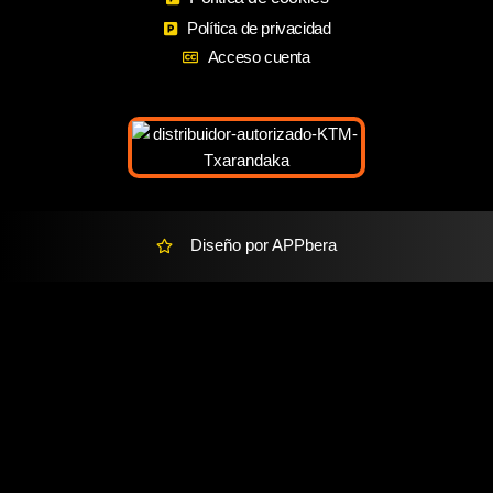
o
r
r
Política de privacidad
k
a
k
Acceso cuenta
m
e
r
-
a
l
t
Diseño por APPbera