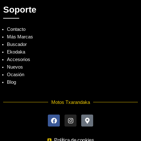
Soporte
Contacto
Más Marcas
Buscador
Ekodaka
Accesorios
Nuevos
Ocasión
Blog
Motos Txarandaka
F
I
M
a
n
a
c
s
p
e
t
-
b
a
m
o
Política de cookies
g
a