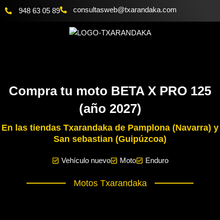
Ir
@bewsatlusnoc
moc.akadnaraxt
948 63 05 89
al
contenido
Compra tu moto BETA X PRO 125
(año 2027)
En las tiendas Txarandaka de Pamplona (Navarra) y
San sebastian (Guipúzcoa)
Vehículo nuevo
Moto
Enduro
Motos Txarandaka