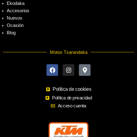
Ekodaka
Accesorios
Nuevos
Ocasión
Blog
Motos Txarandaka
F
I
M
a
n
a
c
s
p
e
t
-
b
a
m
o
Política de cookies
g
a
o
r
r
Política de privacidad
k
a
k
Acceso cuenta
m
e
r
-
a
l
t