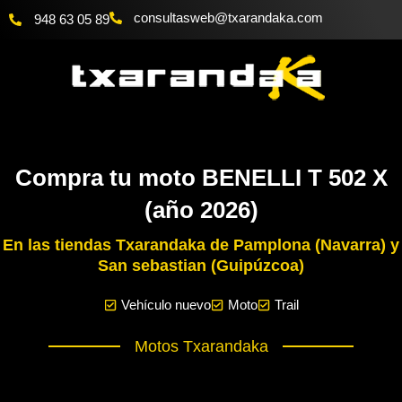
Ir
@bewsatlusnoc
moc.akadnaraxt
948 63 05 89
al
contenido
Compra tu moto BENELLI T 502 X
(año 2026)
En las tiendas Txarandaka de Pamplona (Navarra) y
San sebastian (Guipúzcoa)
Vehículo nuevo
Moto
Trail
Motos Txarandaka